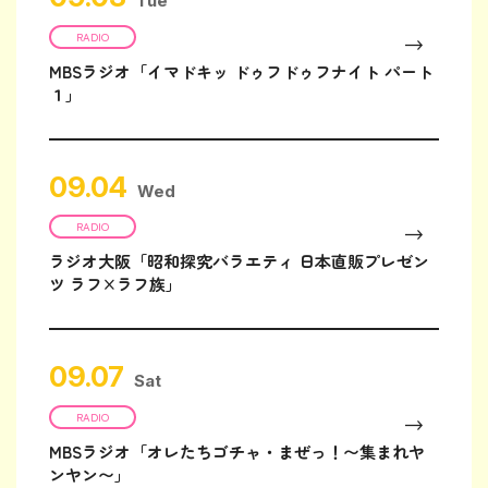
Tue
RADIO
MBSラジオ「イマドキッ ドゥフドゥフナイト パート
１」
09.04
Wed
RADIO
ラジオ大阪「昭和探究バラエティ 日本直販プレゼン
ツ ラフ×ラフ族」
09.07
Sat
RADIO
MBSラジオ「オレたちゴチャ・まぜっ！〜集まれヤ
ンヤン〜」